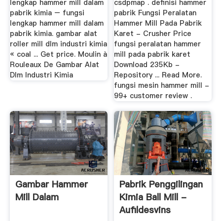
lengkap hammer mill dalam
csdpmap . definisi hammer
pabrik kimia – fungsi
pabrik Fungsi Peralatan
lengkap hammer mill dalam
Hammer Mill Pada Pabrik
pabrik kimia. gambar alat
Karet - Crusher Price
roller mill dlm industri kimia
fungsi peralatan hammer
« coal ... Get price. Moulin à
mill pada pabrik karet
Rouleaux De Gambar Alat
Download 235Kb -
Dlm Industri Kimia
Repository ... Read More.
fungsi mesin hammer mill -
99+ customer review .
Gambar Hammer
Pabrik Penggilingan
Mill Dalam
Kimia Ball Mill -
Aufildesvins