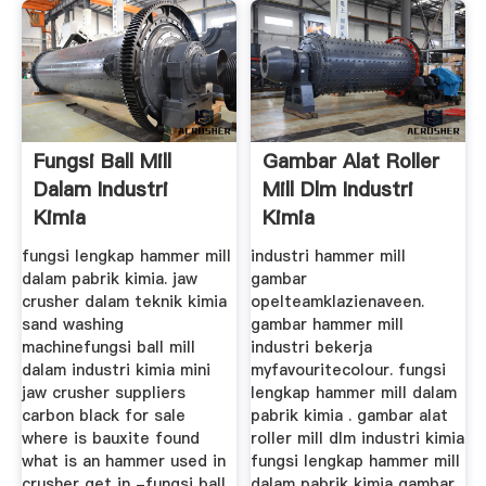
Fungsi Ball Mill
Gambar Alat Roller
Dalam Industri
Mill Dlm Industri
Kimia
Kimia
fungsi lengkap hammer mill
industri hammer mill
dalam pabrik kimia. jaw
gambar
crusher dalam teknik kimia
opelteamklazienaveen.
sand washing
gambar hammer mill
machinefungsi ball mill
industri bekerja
dalam industri kimia mini
myfavouritecolour. fungsi
jaw crusher suppliers
lengkap hammer mill dalam
carbon black for sale
pabrik kimia . gambar alat
where is bauxite found
roller mill dlm industri kimia
what is an hammer used in
fungsi lengkap hammer mill
crusher get in -fungsi ball
dalam pabrik kimia gambar