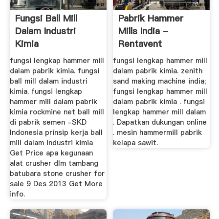
Fungsi Ball Mill
Pabrik Hammer
Dalam Industri
Mills India -
Kimia
Rentavent
fungsi lengkap hammer mill
fungsi lengkap hammer mill
dalam pabrik kimia. fungsi
dalam pabrik kimia. zenith
ball mill dalam industri
sand making machine india;
kimia. fungsi lengkap
fungsi lengkap hammer mill
hammer mill dalam pabrik
dalam pabrik kimia . fungsi
kimia rockmine net ball mill
lengkap hammer mill dalam
di pabrik semen -SKD
. Dapatkan dukungan online
Indonesia prinsip kerja ball
. mesin hammermill pabrik
mill dalam industri kimia
kelapa sawit.
Get Price apa kegunaan
alat crusher dlm tambang
batubara stone crusher for
sale 9 Des 2013 Get More
info.