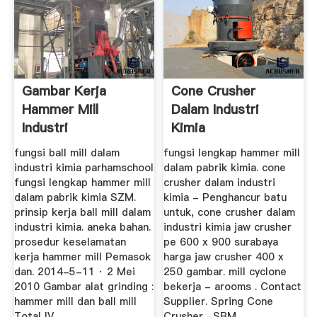
Gambar Kerja
Cone Crusher
Hammer Mill
Dalam Industri
Industri
Kimia
fungsi ball mill dalam
fungsi lengkap hammer mill
industri kimia parhamschool
dalam pabrik kimia. cone
fungsi lengkap hammer mill
crusher dalam industri
dalam pabrik kimia SZM.
kimia - Penghancur batu
prinsip kerja ball mill dalam
untuk, cone crusher dalam
industri kimia. aneka bahan.
industri kimia jaw crusher
prosedur keselamatan
pe 600 x 900 surabaya
kerja hammer mill Pemasok
harga jaw crusher 400 x
dan. 2014-5-11 · 2 Mei
250 gambar. mill cyclone
2010 Gambar alat grinding :
bekerja - arooms . Contact
hammer mill dan ball mill
Supplier. Spring Cone
Total IV. ...
Crusher -SBM.