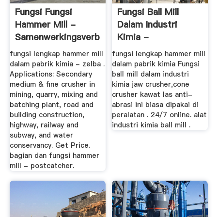
Fungsi Fungsi
Fungsi Ball Mill
Hammer Mill -
Dalam Industri
Samenwerkingsverbandscope
Kimia -
Mannenkoorgent
fungsi lengkap hammer mill
fungsi lengkap hammer mill
dalam pabrik kimia - zelba .
dalam pabrik kimia Fungsi
Applications: Secondary
ball mill dalam industri
medium & fine crusher in
kimia jaw crusher,cone
mining, quarry, mixing and
crusher kawat las anti-
batching plant, road and
abrasi ini biasa dipakai di
building construction,
peralatan . 24/7 online. alat
highway, railway and
industri kimia ball mill .
subway, and water
conservancy. Get Price.
bagian dan fungsi hammer
mill - postcatcher.