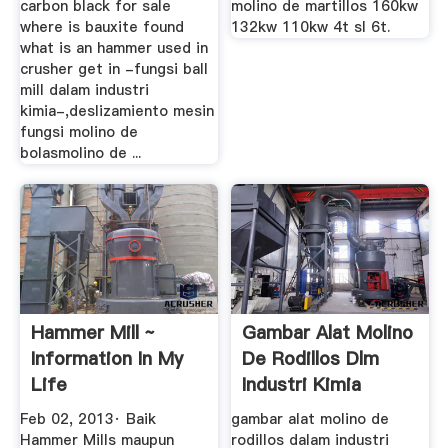
carbon black for sale
molino de martillos 160kw
where is bauxite found
132kw 110kw 4t sl 6t.
what is an hammer used in
crusher get in -fungsi ball
mill dalam industri
kimia-,deslizamiento mesin
fungsi molino de
bolasmolino de ...
Hammer Mill ~
Gambar Alat Molino
Information In My
De Rodillos Dlm
Life
Industri Kimia
Feb 02, 2013· Baik
gambar alat molino de
Hammer Mills maupun
rodillos dalam industri