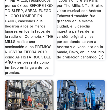
• THE MILLS, reconocidos
"Lobo-hombre en París"
por su éxitos BEFORE I GO
por The Mills: N.º ... El otro
TO SLEEP, ABRAN FUEGO
vídeo musical con Andrea
Y LOBO HOMBRE EN
Echeverri también fue
PARIS, canciones que
grabado en la misma
llegaron a los primeros
ciudad, el videoclip
lugares en los listados de
muestra partes de la
la radio en Colombia. • THE
versión original y hay
MILLS recibe una
partes donde se ven a
nominación a los PREMIOS
Andrea y el vocalista de la
NUESTRA TIERRA 2010
banda, Bako, en un estudio
como ARTISTA ROCK DEL
de grabación cantando. [7]
AÑO y se presenta como
invitado en la gala de los
premios.