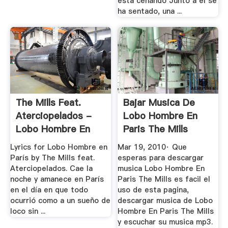
esta cenando Junto a el se
ha sentado, una ...
The Mills Feat.
Bajar Musica De
Aterciopelados -
Lobo Hombre En
Lobo Hombre En
Paris The Mills
París ...
GRATIS ...
Lyrics for Lobo Hombre en
Mar 19, 2010· Que
París by The Mills feat.
esperas para descargar
Aterciopelados. Cae la
musica Lobo Hombre En
noche y amanece en París
Paris The Mills es facil el
en el día en que todo
uso de esta pagina,
ocurrió como a un sueño de
descargar musica de Lobo
loco sin ...
Hombre En Paris The Mills
y escuchar su musica mp3.