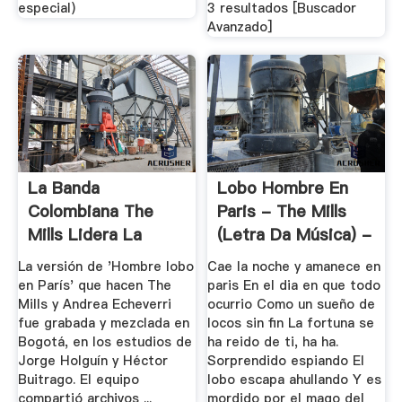
especial)
3 resultados [Buscador
Avanzado]
La Banda
Lobo Hombre En
Colombiana The
Paris - The Mills
Mills Lidera La
(letra Da Música) -
Radio Local Con Su
Cifra ...
La versión de 'Hombre lobo
Cae la noche y amanece en
...
en París' que hacen The
paris En el dia en que todo
Mills y Andrea Echeverri
ocurrio Como un sueño de
fue grabada y mezclada en
locos sin fin La fortuna se
Bogotá, en los estudios de
ha reido de ti, ha ha.
Jorge Holguín y Héctor
Sorprendido espiando El
Buitrago. El equipo
lobo escapa ahullando Y es
compartió archivos ...
mordido por el mago del