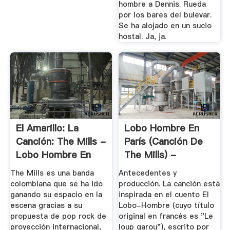
hombre a Dennis. Rueda
por los bares del bulevar.
Se ha alojado en un sucio
hostal. Ja, ja.
El Amarillo: La
Lobo Hombre En
Canción: The Mills -
París (canción De
Lobo Hombre En
The Mills) -
París ...
Wikipedia ...
The Mills es una banda
Antecedentes y
colombiana que se ha ido
producción. La canción está
ganando su espacio en la
inspirada en el cuento El
escena gracias a su
Lobo-Hombre (cuyo título
propuesta de pop rock de
original en francés es "Le
proyección internacional,
loup garou"), escrito por