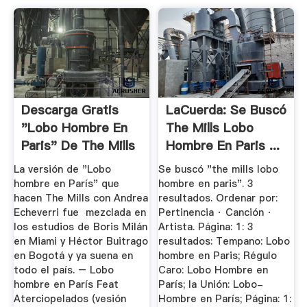
Descarga Gratis
LaCuerda: Se Buscó
"Lobo Hombre En
The Mills Lobo
Paris" De The Mills
Hombre En Paris ...
La versión de "Lobo
Se buscó "the mills lobo
hombre en París" que
hombre en paris". 3
hacen The Mills con Andrea
resultados. Ordenar por:
Echeverri fue mezclada en
Pertinencia · Canción ·
los estudios de Boris Milán
Artista. Página: 1: 3
en Miami y Héctor Buitrago
resultados: Tempano: Lobo
en Bogotá y ya suena en
hombre en Paris; Régulo
todo el país. – Lobo
Caro: Lobo Hombre en
hombre en París Feat
París; la Unión: Lobo-
Aterciopelados (vesión
Hombre en París; Página: 1: