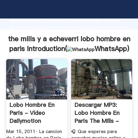
the mills y a echeverri lobo hombre en paris
manufacturer Grasping strong production capability,
advanced research strength and excellent service,
Shanghai the mills y a echeverri lobo hombre en paris
supplier create the value and bring values to all of
the mills y a echeverri lobo hombre en
customers.
paris Introduction(
WhatsApp
)
Lobo Hombre En
Descargar MP3:
Paris - Vídeo
Lobo Hombre En
Dailymotion
Paris The Mills -
Escuchar ...
Mar 15, 2011· La cancion
🎧 Que esperas para