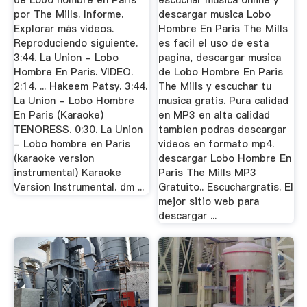
de Lobo hombre en Paris
escuchar musica online y
por The Mills. Informe.
descargar musica Lobo
Explorar más vídeos.
Hombre En Paris The Mills
Reproduciendo siguiente.
es facil el uso de esta
3:44. La Union - Lobo
pagina, descargar musica
Hombre En Paris. VIDEO.
de Lobo Hombre En Paris
2:14. ... Hakeem Patsy. 3:44.
The Mills y escuchar tu
La Union - Lobo Hombre
musica gratis. Pura calidad
En Paris (Karaoke)
en MP3 en alta calidad
TENORESS. 0:30. La Union
tambien podras descargar
- Lobo hombre en Paris
videos en formato mp4.
(karaoke version
descargar Lobo Hombre En
instrumental) Karaoke
Paris The Mills MP3
Version Instrumental. dm ...
Gratuito.. Escuchargratis. El
mejor sitio web para
descargar ...