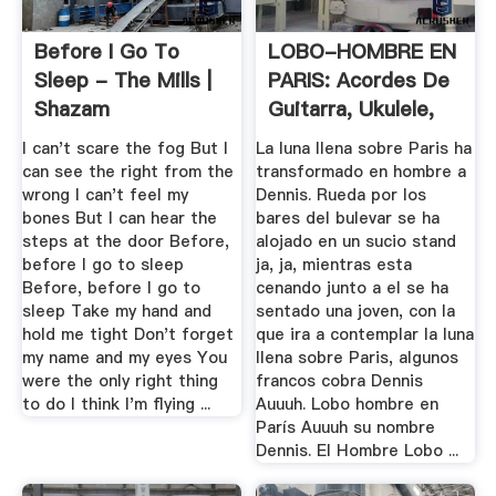
Before I Go To
LOBO-HOMBRE EN
Sleep - The Mills |
PARIS: Acordes De
Shazam
Guitarra, Ukulele,
Bajo Y ...
I can't scare the fog But I
La luna llena sobre Paris ha
can see the right from the
transformado en hombre a
wrong I can't feel my
Dennis. Rueda por los
bones But I can hear the
bares del bulevar se ha
steps at the door Before,
alojado en un sucio stand
before I go to sleep
ja, ja, mientras esta
Before, before I go to
cenando junto a el se ha
sleep Take my hand and
sentado una joven, con la
hold me tight Don't forget
que ira a contemplar la luna
my name and my eyes You
llena sobre Paris, algunos
were the only right thing
francos cobra Dennis
to do I think I'm flying ...
Auuuh. Lobo hombre en
París Auuuh su nombre
Dennis. El Hombre Lobo ...